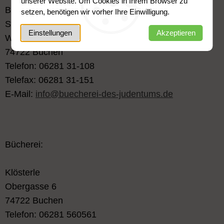
unserer Website. Um Cookies in Ihrem Browser zu
Bücherei des Judentums
setzen, benötigen wir vorher Ihre Einwilligung.
Stiftung des öffentlichen Rechts
Einstellungen
Akzeptieren
Wimpinaplatz 3
74722 Buchen
Telefon: 06281 31-108
Telefax: 06281 31-151
E-Mail:
info@buecherei-des-judentums.de
Bücherei:
Klösterle
Obergasse 6
74722 Buchen
Telefon: 06281 560561