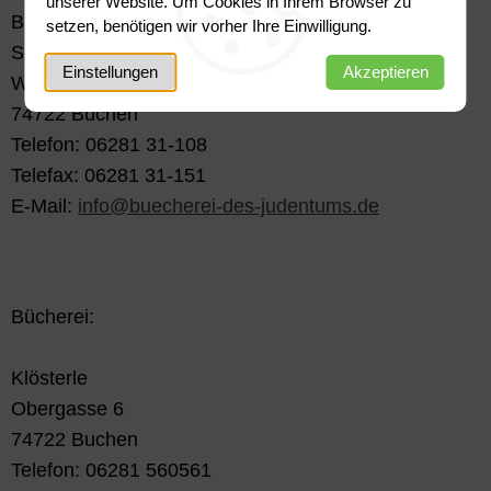
unserer Website. Um Cookies in Ihrem Browser zu
Bücherei des Judentums
setzen, benötigen wir vorher Ihre Einwilligung.
Stiftung des öffentlichen Rechts
Einstellungen
Akzeptieren
Wimpinaplatz 3
74722 Buchen
Telefon: 06281 31-108
Telefax: 06281 31-151
E-Mail:
info@buecherei-des-judentums.de
Bücherei:
Klösterle
Obergasse 6
74722 Buchen
Telefon: 06281 560561